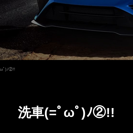
ωﾟ)ﾉ②!!
洗車(=ﾟωﾟ)ﾉ②!!