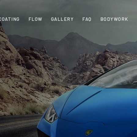
COATING
FLOW
GALLERY
FAQ
BODYWORK