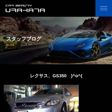
ホーム
オリジナルカーコーティング剤の通販
スタッフブログ
BLOG
コーティングのこだわり・費用
コーティングの流れ
レクサス、GS350 )^o^(
よくあるご質問
鈑金塗装
中古車販売