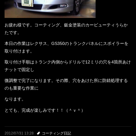
店舗案内
プライバシーポリシー
お疲れ様です。コーティング、鈑金塗装のカービューティうらか
たです。
お問い合わせ
本日の作業はレクサス、GS350のトランクパネルにスポイラーを
取り付けます。
コーティングギャラリー
取り付け手順はトランク内側からドリルで12ミリの穴を4箇所あけ
最新情報
ナットで固定し
微調整で完了になります。その際、穴をあけた所に防錆処理する
スタッフブログ
のも重要な作業に
なります。
とても、完成が楽しみです！！（＾ｖ＾）
2012/07/31 13:28
コーティング日記