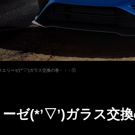
エリーゼ(*'▽')ガラス交換の巻・・・①
ーゼ(*’▽’)ガラス交