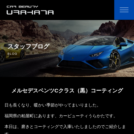
ホーム
オリジナルカーコーティング剤の通販
スタッフブログ
BLOG
コーティングのこだわり・費用
コーティングの流れ
メルセデスベンツCクラス（黒）コーティング
よくあるご質問
日も長くなり、暖かい季節がやってまいりました。
鈑金塗装
福岡県の粕屋町にあります、カービューティうらかたです。
中古車販売
本日は、磨きとコーティングで入庫いたしましたのでご紹介しま
す。