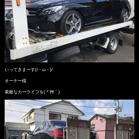
いってきまーす(/・ω・)/
オーナー様
素敵なカーライフを( *´艸｀)