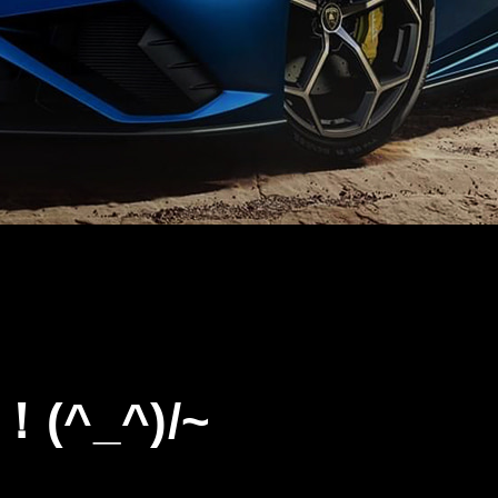
^_^)/~