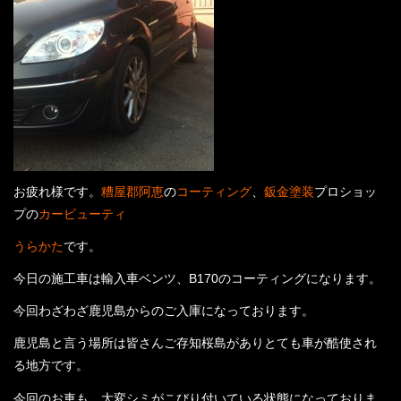
店舗案内
プライバシーポリシー
お問い合わせ
コーティングギャラリー
お疲れ様です。
糟屋郡阿恵
の
コーティング
、
鈑金塗装
プロショッ
最新情報
プの
カービューティ
うらかた
です。
スタッフブログ
今日の施工車は輸入車ベンツ、B170のコーティングになります。
今回わざわざ鹿児島からのご入庫になっております。
鹿児島と言う場所は皆さんご存知桜島がありとても車が酷使され
る地方です。
今回のお車も、大変シミがこびり付いている状態になっておりま