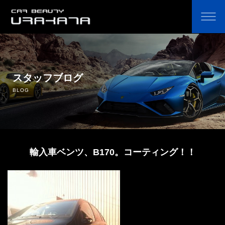
ホーム
オリジナルカーコーティング剤の通販
スタッフブログ
BLOG
コーティングのこだわり・費用
コーティングの流れ
輸入車ベンツ、B170。コーティング！！
よくあるご質問
鈑金塗装
中古車販売