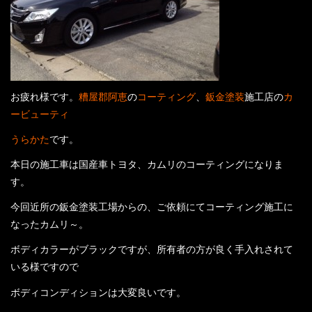
店舗案内
プライバシーポリシー
お問い合わせ
お疲れ様です。
糟屋郡阿恵
の
コーティング
、
鈑金塗装
施工店の
カ
ービューティ
コーティングギャラリー
うらかた
です。
最新情報
本日の施工車は国産車トヨタ、カムリのコーティングになりま
す。
スタッフブログ
今回近所の鈑金塗装工場からの、ご依頼にてコーティング施工に
なったカムリ～。
ボディカラーがブラックですが、所有者の方が良く手入れされて
いる様ですので
ボディコンディションは大変良いです。