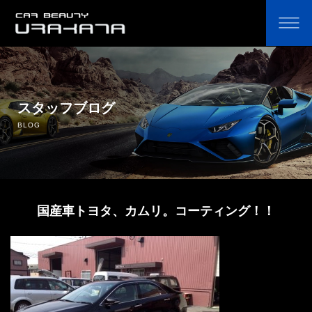
ホーム
オリジナルカーコーティング剤の通販
スタッフブログ
BLOG
コーティングのこだわり・費用
コーティングの流れ
国産車トヨタ、カムリ。コーティング！！
よくあるご質問
鈑金塗装
中古車販売