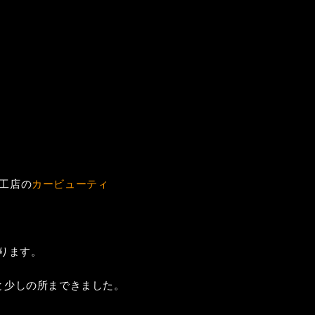
工店の
カービューティ
なります。
と少しの所まできました。