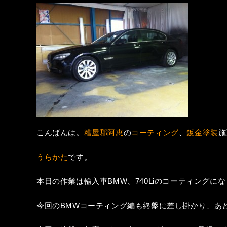
こんばんは。
糟屋郡阿恵
の
コーティング
、
鈑金塗装
施
うらかた
です。
本日の作業は輸入車BMW、740Liのコーティングに
今回のBMWコーティング編も終盤に差し掛かり、あ