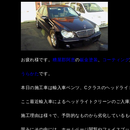
お疲れ様です。
糟屋郡阿恵
の
鈑金塗装
、
コーティング
うらかた
です。
本日の施工車は輸入車ベンツ、Cクラスのヘッドライ
ここ最近輸入車によるヘッドライトクリーンのご入庫
施工理由は様々で、予防的なものから劣化しているも
因みにその中には、ホームページ閲覧やフェイスブッ