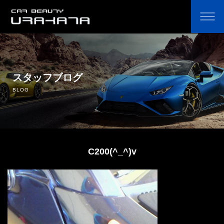
ホーム
オリジナルカーコーティング剤の通販
スタッフブログ
BLOG
コーティングのこだわり・費用
コーティングの流れ
C200(^_^)v
よくあるご質問
鈑金塗装
中古車販売