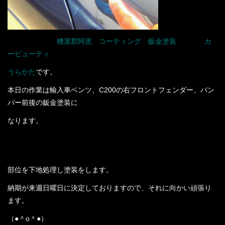
店舗案内
プライバシーポリシー
お疲れ様です。
糟屋郡阿恵
の
コーティング
、
鈑金塗装
施工店の
カ
ービューティ
お問い合わせ
うらかた
です。
コーティングギャラリー
本日の作業は輸入車ベンツ、C200の右フロントフェンダー、バン
パー前後の鈑金塗装に
最新情報
なります。
今回塗装の劣化によりクリヤーの塗膜が剥がれてしまい、染みの
スタッフブログ
様になっているのでその
部位を下地処理し塗装をします。
納期が来週日曜日に決定しておりますので、それに向かい頑張り
ます。
（●＾o＾●）