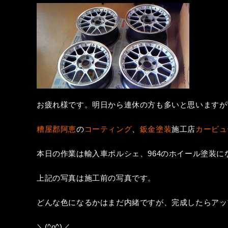
お疲れ様です。明日から連休の方も多いと思いますが
糟屋郡阿恵
の
コーティング
、
鈑金塗装
施工店
カービュ
本日の作業は輸入車ポルシェ、964のホイール塗装に
上記の写真は施工前の写真です。
どんな色になるかはまだ内緒ですが、完成したらアッ
＼(^o^)／