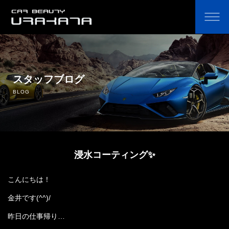
ホーム
オリジナルカーコーティング剤の通販
スタッフブログ
BLOG
コーティングのこだわり・費用
コーティングの流れ
浸水コーティング✨
よくあるご質問
こんにちは！
鈑金塗装
金井です(^^)/
中古車販売
昨日の仕事帰り…