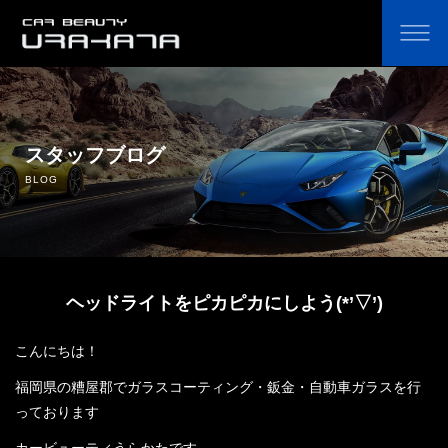
ホーム
オリジナルカーコーティング剤の通販
スタッフブログ
BLOG
コーティングのこだわり・費用
コーティングの流れ
ヘッドライトをピカピカにしよう(*’▽’)
よくあるご質問
こんにちは！
鈑金塗装
福岡県の糟屋郡でガラスコーティング・鈑金・自動車ガラスを行
中古車販売
っております
カービューティうらかたです。