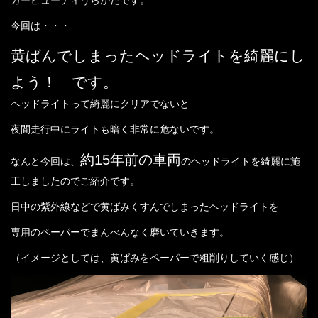
店舗案内
今回は・・・
プライバシーポリシー
黄ばんでしまったヘッドライトを綺麗にし
よう！ です。
お問い合わせ
ヘッドライトって綺麗にクリアでないと
コーティングギャラリー
夜間走行中にライトも暗く非常に危ないです。
約15年前の車両
なんと今回は、
のヘッドライトを綺麗に施
最新情報
工しましたのでご紹介です。
スタッフブログ
日中の紫外線などで黄ばみくすんでしまったヘッドライトを
専用のペーパーでまんべんなく磨いていきます。
（イメージとしては、黄ばみをペーパーで粗削りしていく感じ）