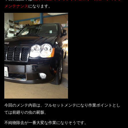
店舗案内
メンテナンス
になります。
プライバシーポリシー
お問い合わせ
コーティングギャラリー
最新情報
スタッフブログ
今回のメンテ内容は、フルセットメンテになり作業ポイントとし
ては前廻りの虫の屍骸、
不純物除去が一番大変な作業になりそうです。