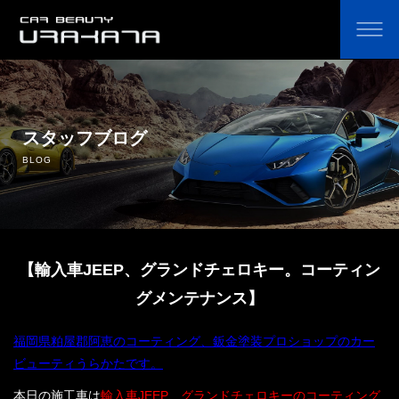
ホーム
オリジナルカーコーティング剤の通販
スタッフブログ
BLOG
コーティングのこだわり・費用
コーティングの流れ
【輸入車JEEP、グランドチェロキー。コーティン
よくあるご質問
グメンテナンス】
鈑金塗装
福岡県粕屋郡阿恵のコーティング、鈑金塗装プロショップのカー
ビューティうらかたです。
中古車販売
本日の施工車は
輸入車JEEP、グランドチェロキーのコーティング