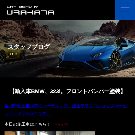
ホーム
オリジナルカーコーティング剤の通販
スタッフブログ
BLOG
コーティングのこだわり・費用
コーティングの流れ
【輸入車BMW、323i。フロントバンパー塗装】
よくあるご質問
福岡県粕屋郡阿恵のコーティング、鈑金塗装プロショップカービ
鈑金塗装
ューティうらかたです。
中古車販売
本日の施工車はこちら！！
☟☟☟☟☟