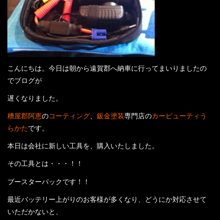
店舗案内
プライバシーポリシー
お問い合わせ
こんにちは。今日は朝から遠賀郡へ納車に行ってまいりましたの
でブログが
コーティングギャラリー
遅くなりました。
最新情報
糟屋郡阿恵
の
コーティング
、
鈑金塗装
専門店の
カービューティう
らかた
です。
スタッフブログ
本日は会社に新しい工具を、購入いたしました。
その工具とは・・・！！
ブースターパックです！！
最近バッテリー上がりのお客様が多くなり、どうにか対応させて
いただかないと、