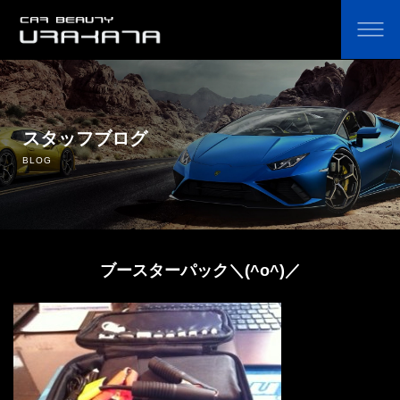
ホーム
オリジナルカーコーティング剤の通販
スタッフブログ
BLOG
コーティングのこだわり・費用
コーティングの流れ
ブースターパック＼(^o^)／
よくあるご質問
鈑金塗装
中古車販売